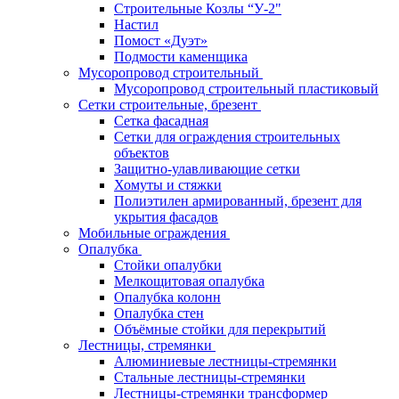
Строительные Козлы “У-2"
Настил
Помост «Дуэт»
Подмости каменщика
Мусоропровод строительный
Мусоропровод строительный пластиковый
Сетки строительные, брезент
Сетка фасадная
Сетки для ограждения строительных
объектов
Защитно-улавливающие сетки
Хомуты и стяжки
Полиэтилен армированный, брезент для
укрытия фасадов
Мобильные ограждения
Опалубка
Стойки опалубки
Мелкощитовая опалубка
Опалубка колонн
Опалубка стен
Объёмные стойки для перекрытий
Лестницы, стремянки
Алюминиевые лестницы-стремянки
Стальные лестницы-стремянки
Лестницы-стремянки трансформер