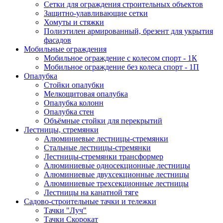
Сетки для ограждения строительных объектов
Защитно-улавливающие сетки
Хомуты и стяжки
Полиэтилен армированный, брезент для укрытия
фасадов
Мобильные ограждения
Мобильное ограждение с колесом спорт - 1К
Мобильное ограждение без колеса спорт - 1П
Опалубка
Стойки опалубки
Мелкощитовая опалубка
Опалубка колонн
Опалубка стен
Объёмные стойки для перекрытий
Лестницы, стремянки
Алюминиевые лестницы-стремянки
Стальные лестницы-стремянки
Лестницы-стремянки трансформер
Алюминиевые односекционные лестницы
Алюминиевые двухсекционные лестницы
Алюминиевые трехсекционные лестницы
Лестницы на канатной тяге
Садово-строительные тачки и тележки
Тачки "Луч"
Тачки Скорокат