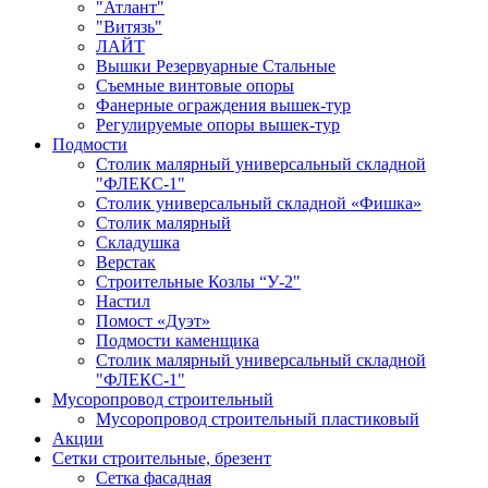
"Атлант"
"Витязь"
ЛАЙТ
Вышки Резервуарные Стальные
Съемные винтовые опоры
Фанерные ограждения вышек-тур
Регулируемые опоры вышек-тур
Подмости
Столик малярный универсальный складной
"ФЛЕКС-1"
Столик универсальный складной «Фишка»
Столик малярный
Складушка
Верстак
Строительные Козлы “У-2"
Настил
Помост «Дуэт»
Подмости каменщика
Столик малярный универсальный складной
"ФЛЕКС-1"
Мусоропровод строительный
Мусоропровод строительный пластиковый
Акции
Сетки строительные, брезент
Сетка фасадная