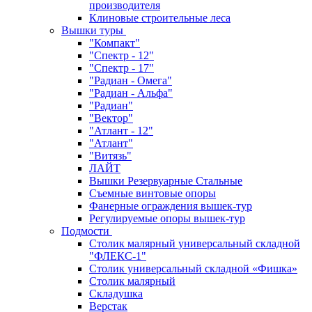
производителя
Клиновые строительные леса
Вышки туры
"Компакт"
"Спектр - 12"
"Спектр - 17"
"Радиан - Омега"
"Радиан - Альфа"
"Радиан"
"Вектор"
"Атлант - 12"
"Атлант"
"Витязь"
ЛАЙТ
Вышки Резервуарные Стальные
Съемные винтовые опоры
Фанерные ограждения вышек-тур
Регулируемые опоры вышек-тур
Подмости
Столик малярный универсальный складной
"ФЛЕКС-1"
Столик универсальный складной «Фишка»
Столик малярный
Складушка
Верстак