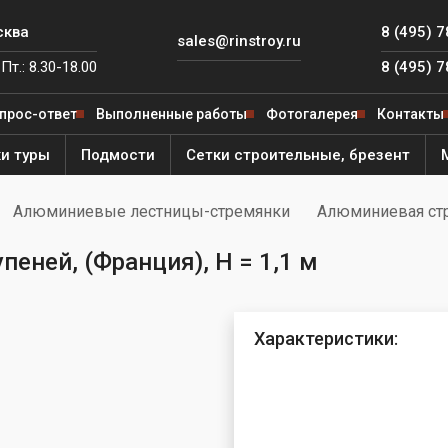
сква
8 (495) 
sales@rinstroy.ru
Пт.: 8.30-18.00
8 (495) 
прос-ответ
Выполненные работы
Фотогалерея
Контакты
и туры
Подмости
Сетки строительные, брезент
Алюминиевые лестницы-стремянки
Алюминиевая стре
 от
ля
еней, (Франция), H = 1,1 м
е леса
ярный
ителя
ый
Характеристики:
од
й
е леса
й
ега"
ная
ый
ьфа"
Фишка»