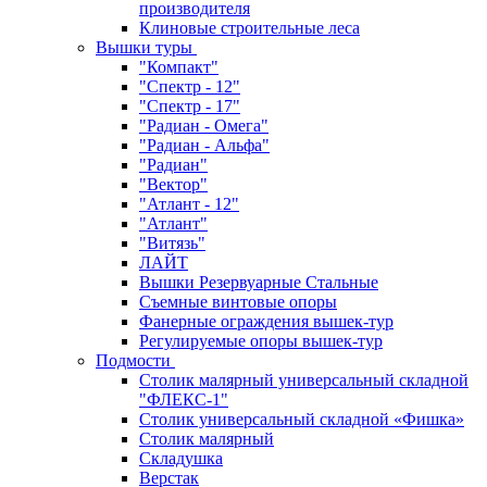
производителя
Клиновые строительные леса
Вышки туры
"Компакт"
"Спектр - 12"
"Спектр - 17"
"Радиан - Омега"
"Радиан - Альфа"
"Радиан"
"Вектор"
"Атлант - 12"
"Атлант"
"Витязь"
ЛАЙТ
Вышки Резервуарные Стальные
Съемные винтовые опоры
Фанерные ограждения вышек-тур
Регулируемые опоры вышек-тур
Подмости
Столик малярный универсальный складной
"ФЛЕКС-1"
Столик универсальный складной «Фишка»
Столик малярный
Складушка
Верстак