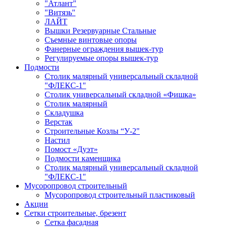
"Атлант"
"Витязь"
ЛАЙТ
Вышки Резервуарные Стальные
Съемные винтовые опоры
Фанерные ограждения вышек-тур
Регулируемые опоры вышек-тур
Подмости
Столик малярный универсальный складной
"ФЛЕКС-1"
Столик универсальный складной «Фишка»
Столик малярный
Складушка
Верстак
Строительные Козлы “У-2"
Настил
Помост «Дуэт»
Подмости каменщика
Столик малярный универсальный складной
"ФЛЕКС-1"
Мусоропровод строительный
Мусоропровод строительный пластиковый
Акции
Сетки строительные, брезент
Сетка фасадная