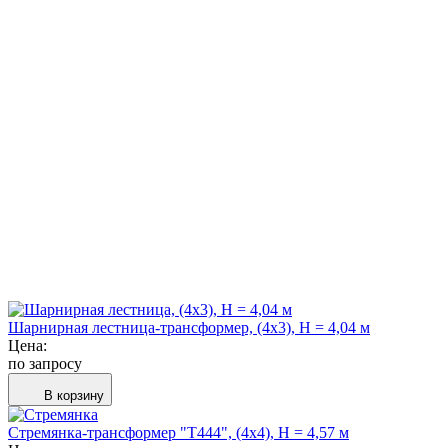
Шарнирная лестница-трансформер, (4х3), H = 4,04 м
Цена:
по запросу
В корзину
Стремянка-трансформер "Т444", (4х4), H = 4,57 м