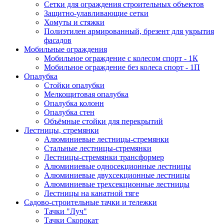
Сетки для ограждения строительных объектов
Защитно-улавливающие сетки
Хомуты и стяжки
Полиэтилен армированный, брезент для укрытия
фасадов
Мобильные ограждения
Мобильное ограждение с колесом спорт - 1К
Мобильное ограждение без колеса спорт - 1П
Опалубка
Стойки опалубки
Мелкощитовая опалубка
Опалубка колонн
Опалубка стен
Объёмные стойки для перекрытий
Лестницы, стремянки
Алюминиевые лестницы-стремянки
Стальные лестницы-стремянки
Лестницы-стремянки трансформер
Алюминиевые односекционные лестницы
Алюминиевые двухсекционные лестницы
Алюминиевые трехсекционные лестницы
Лестницы на канатной тяге
Садово-строительные тачки и тележки
Тачки "Луч"
Тачки Скорокат