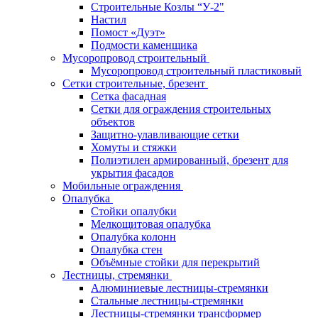
Строительные Козлы “У-2"
Настил
Помост «Дуэт»
Подмости каменщика
Мусоропровод строительный
Мусоропровод строительный пластиковый
Сетки строительные, брезент
Сетка фасадная
Сетки для ограждения строительных
объектов
Защитно-улавливающие сетки
Хомуты и стяжки
Полиэтилен армированный, брезент для
укрытия фасадов
Мобильные ограждения
Опалубка
Стойки опалубки
Мелкощитовая опалубка
Опалубка колонн
Опалубка стен
Объёмные стойки для перекрытий
Лестницы, стремянки
Алюминиевые лестницы-стремянки
Стальные лестницы-стремянки
Лестницы-стремянки трансформер