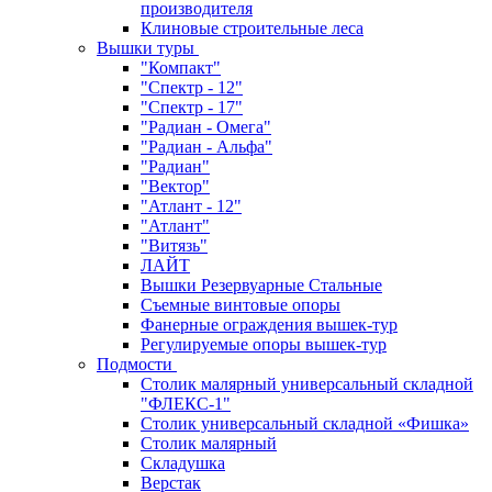
производителя
Клиновые строительные леса
Вышки туры
"Компакт"
"Спектр - 12"
"Спектр - 17"
"Радиан - Омега"
"Радиан - Альфа"
"Радиан"
"Вектор"
"Атлант - 12"
"Атлант"
"Витязь"
ЛАЙТ
Вышки Резервуарные Стальные
Съемные винтовые опоры
Фанерные ограждения вышек-тур
Регулируемые опоры вышек-тур
Подмости
Столик малярный универсальный складной
"ФЛЕКС-1"
Столик универсальный складной «Фишка»
Столик малярный
Складушка
Верстак