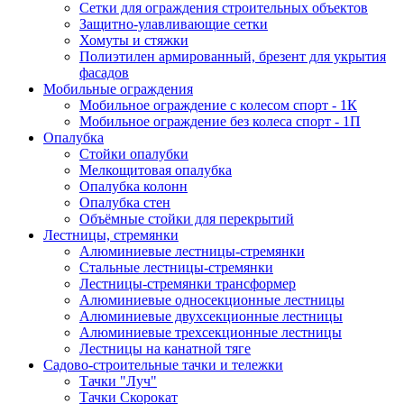
Сетки для ограждения строительных объектов
Защитно-улавливающие сетки
Хомуты и стяжки
Полиэтилен армированный, брезент для укрытия
фасадов
Мобильные ограждения
Мобильное ограждение с колесом спорт - 1К
Мобильное ограждение без колеса спорт - 1П
Опалубка
Стойки опалубки
Мелкощитовая опалубка
Опалубка колонн
Опалубка стен
Объёмные стойки для перекрытий
Лестницы, стремянки
Алюминиевые лестницы-стремянки
Стальные лестницы-стремянки
Лестницы-стремянки трансформер
Алюминиевые односекционные лестницы
Алюминиевые двухсекционные лестницы
Алюминиевые трехсекционные лестницы
Лестницы на канатной тяге
Садово-строительные тачки и тележки
Тачки "Луч"
Тачки Скорокат