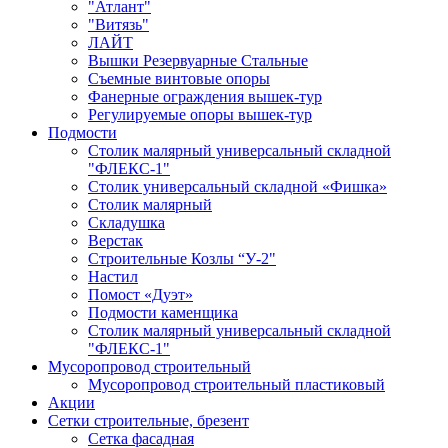
"Атлант"
"Витязь"
ЛАЙТ
Вышки Резервуарные Стальные
Съемные винтовые опоры
Фанерные ограждения вышек-тур
Регулируемые опоры вышек-тур
Подмости
Столик малярный универсальный складной
"ФЛЕКС-1"
Столик универсальный складной «Фишка»
Столик малярный
Складушка
Верстак
Строительные Козлы “У-2"
Настил
Помост «Дуэт»
Подмости каменщика
Столик малярный универсальный складной
"ФЛЕКС-1"
Мусоропровод строительный
Мусоропровод строительный пластиковый
Акции
Сетки строительные, брезент
Сетка фасадная