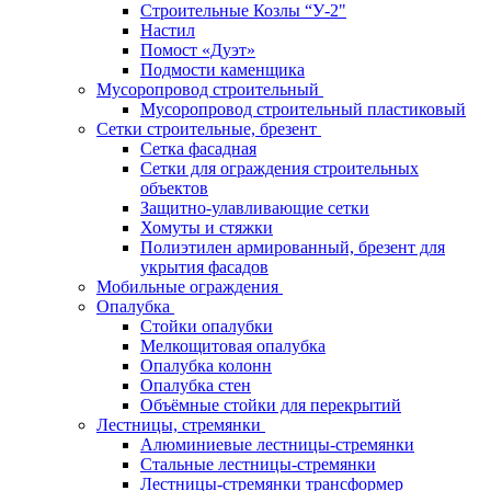
Строительные Козлы “У-2"
Настил
Помост «Дуэт»
Подмости каменщика
Мусоропровод строительный
Мусоропровод строительный пластиковый
Сетки строительные, брезент
Сетка фасадная
Сетки для ограждения строительных
объектов
Защитно-улавливающие сетки
Хомуты и стяжки
Полиэтилен армированный, брезент для
укрытия фасадов
Мобильные ограждения
Опалубка
Стойки опалубки
Мелкощитовая опалубка
Опалубка колонн
Опалубка стен
Объёмные стойки для перекрытий
Лестницы, стремянки
Алюминиевые лестницы-стремянки
Стальные лестницы-стремянки
Лестницы-стремянки трансформер