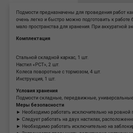
лестницы
опоры выше
Металличес
Лестницы на
поддоны
Подмости предназначены для проведения работ как
канатной тяг
очень легко и быстро можно подготовить к работе 
мало пространства для хранения. При аккуратной
Комплектация
Стальной складной каркас, 1 шт.
Настил «РСТ», 2 шт.
Колеса поворотные с тормозом, 4 шт.
Инструкция, 1 шт.
Условия хранения
Подмости складные, передвижные, универсальные 
Меры безопасности
► Необходимо работать исключительно на ровной 
► Следует работать на двух настилах, расположенн
► Необходимо работать исключительно на заблоки