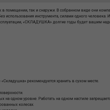
к-тур
кие
 в помещении, так и снаружи. В собранном виде они комп
е
без использования инструмента, силами одного человека. И
 эксплуатации, «СКЛАДУШКА» долгие годы будет вашим н
«Складушка» рекомендуется хранить в сухом месте.
поверхности.
ых на одном уровне. Работать на одном настиле запрещаетс
рованных колесах.