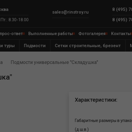
сква
8 (495) 
sales@rinstroy.ru
Пт.: 8.30-18.00
8 (495) 
прос-ответ
Выполненные работы
Фотогалерея
Контакты
и туры
Подмости
Сетки строительные, брезент
а
Подмости универсальные "Складушка"
 от
ля
шка"
е леса
ярный
ителя
ый
Характеристики:
од
й
е леса
й
ега"
ная
ый
Габаритные размеры в упако
ьфа"
Фишка»
(д.ш.в.)