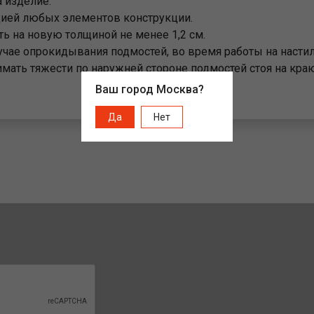
 изделие.
цией любых элементов конструкции.
ь на новую толщиной не менее 1,2 см.
чае опрокидывания подмостей, во время работы на насти
имать тяжести по наружней стороне подмостей стоя на краю
Ваш город Москва?
Да
Нет