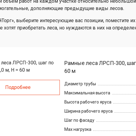
и объем работ на каждом участке относительно небольшой,
к-тур
кие
омогательные, дополняющие предыдущие виды лесов.
е
Торг», выберите интересующие вас позиции, поместите их 
е хотят приобретать леса, но нуждаются в них на определ
Рамные леса ЛРСП-300, шаг п
60 м
Диаметр трубы
Подробнее
Максимальная высота
Высота рабочего яруса
Ширина рабочего яруса
Шаг по фасаду
Max нагрузка