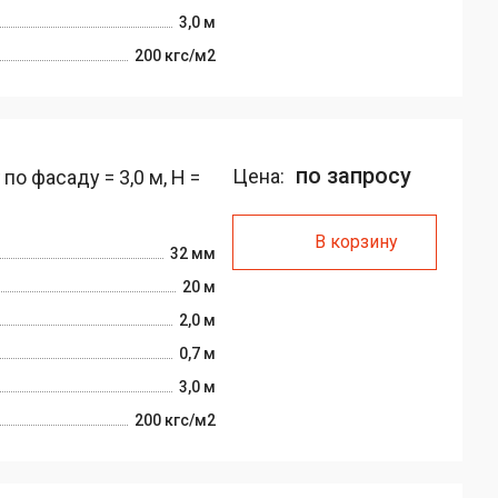
3,0 м
200 кгс/м2
по запросу
Цена:
о фасаду = 3,0 м, H =
В корзину
32 мм
20 м
2,0 м
0,7 м
3,0 м
200 кгс/м2