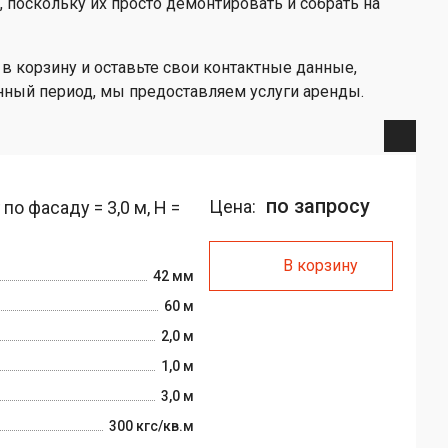
 поскольку их просто демонтировать и собрать на
в корзину и оставьте свои контактные данные,
енный период, мы предоставляем услуги аренды.
по запросу
Цена:
о фасаду = 3,0 м, H =
В корзину
42 мм
60 м
2,0 м
1,0 м
3,0 м
300 кгс/кв.м