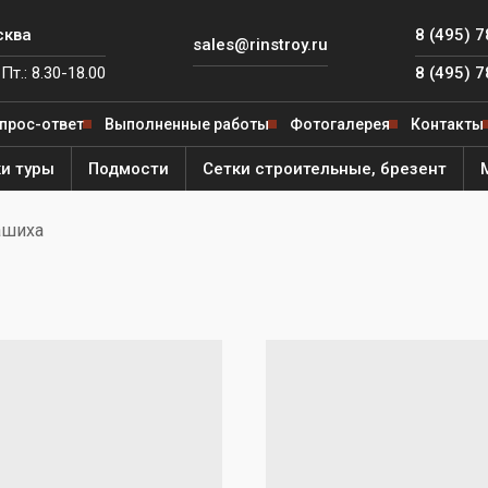
сква
8 (495) 
sales@rinstroy.ru
Пт.: 8.30-18.00
8 (495) 
прос-ответ
Выполненные работы
Фотогалерея
Контакты
и туры
Подмости
Сетки строительные, брезент
ашиха
 от
ля
е леса
ярный
ителя
ый
од
й
е леса
й
ега"
ная
ый
ьфа"
Фишка»