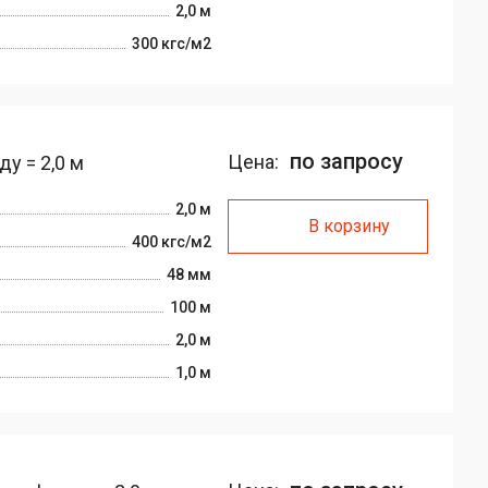
2,0 м
300 кгс/м2
по запросу
Цена:
у = 2,0 м
2,0 м
В корзину
400 кгс/м2
48 мм
100 м
2,0 м
1,0 м