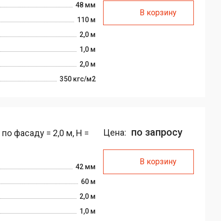
48 мм
В корзину
110 м
2,0 м
1,0 м
2,0 м
350 кгс/м2
по запросу
Цена:
о фасаду = 2,0 м, H =
В корзину
42 мм
60 м
2,0 м
1,0 м