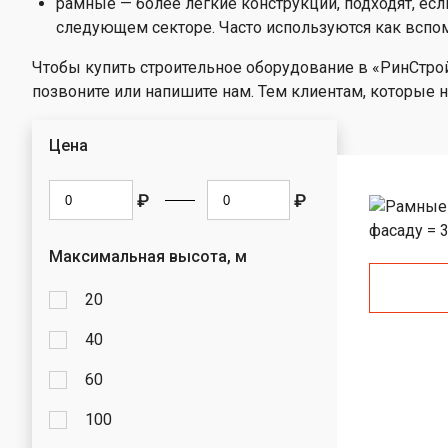
лестницы
рамные — более легкие конструкции, подходят, есл
опоры выше
Металличес
следующем секторе. Часто используются как всп
Лестницы на
поддоны
канатной тяг
Чтобы купить строительное оборудование в «РинСтрой
позвоните или напишите нам. Тем клиентам, которые н
Цена
₽
₽
Максимальная высота, м
20
40
60
100