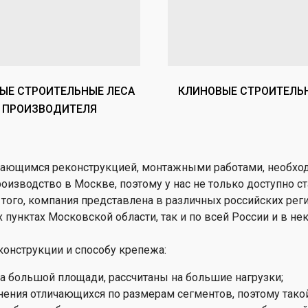
х
убки
ярный
ая
е
ие
лонн
кат
ые
яжки
ЫЕ СТРОИТЕЛЬНЫЕ ЛЕСА
КЛИНОВЫЕ СТРОИТЕЛЬ
ен
чки
 ПРОИЗВОДИТЕЛЯ
ллажи,
тойки
й,
тий
зовые
садов
т»
р
лицы
мающимся реконструкцией, монтажными работами, необход
ые
е
етки
изводство в Москве, поэтому у нас не только доступно ст
нные
того, компания представлена в различных российских реги
кие
нтовые
 пунктах Московской области, так и по всей России и в не
етки,
е
нные
тницы.
конструкции и способу крепежа:
 вышек-
кая
а большой площади, рассчитаны на большие нагрузки;
е
ское
ения отличающихся по размерам сегментов, поэтому такой
нные
ие
е