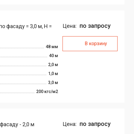
по запросу
Цена:
 фасаду = 3,0 м, H =
В корзину
48 мм
40 м
2,0 м
1,0 м
3,0 м
200 кгс/м2
по запросу
Цена:
фасаду - 2,0 м