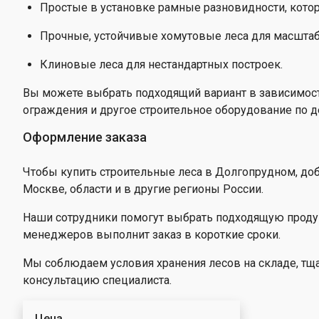
Алюминиевы
тара. Склад
Простые в установке рамные разновидности, котор
трехсекцио
оборудован
Регулируемы
лестницы
опоры выше
Прочные, устойчивые хомутовые леса для масштаб
Металличес
Лестницы на
поддоны
Клиновые леса для нестандартных построек.
канатной тяг
Вы можете выбрать подходящий вариант в зависимост
ограждения и другое строительное оборудование по д
Оформление заказа
Чтобы купить строительные леса в Долгопрудном, доб
Москве, области и в другие регионы России.
Наши сотрудники помогут выбрать подходящую продук
менеджеров выполнит заказ в короткие сроки.
Мы соблюдаем условия хранения лесов на складе, тщ
консультацию специалиста.
Цена