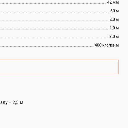
42 мм
60 м
2,0 м
1,0 м
3,0 м
400 кгс/кв.м