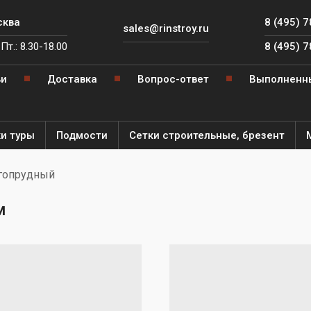
сква
8 (495) 
sales@rinstroy.ru
Пт.: 8.30-18.00
8 (495) 
ьи
Доставка
Вопрос-ответ
Выполненн
и туры
Подмости
Сетки строительные, брезент
гопрудный
 от
ля
м
е леса
ярный
ителя
ый
од
й
е леса
й
ега"
ная