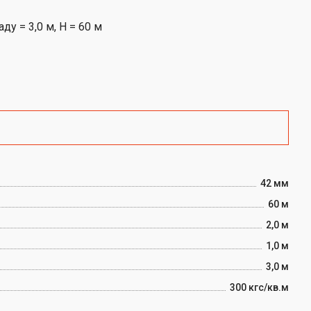
42 мм
60 м
2,0 м
1,0 м
3,0 м
300 кгс/кв.м