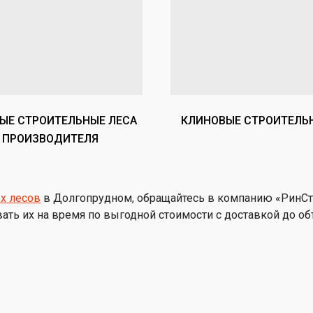
ый
ьфа"
Фишка»
х
убки
ярный
ая
е
ие
лонн
кат
ые
яжки
ЫЕ СТРОИТЕЛЬНЫЕ ЛЕСА
КЛИНОВЫЕ СТРОИТЕЛЬ
ен
чки
 ПРОИЗВОДИТЕЛЯ
ллажи,
тойки
й,
тий
зовые
садов
т»
р
лицы
х лесов
в Долгопрудном, обращайтесь в компанию «РинСт
ые
е
етки
вать их на время по выгодной стоимости с доставкой до о
нные
кие
нтовые
етки,
е
нные
тницы.
:
 вышек-
кая