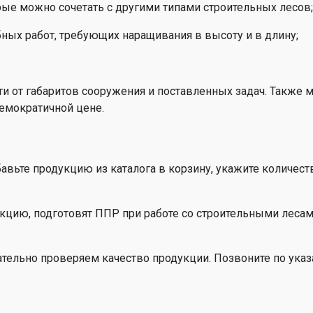
е
ское
ые можно сочетать с другими типами строительных лесов;
нные
ие
е
к-тур
ных работ, требующих наращивания в высоту и в длину;
кие
е
и от габаритов сооружения и поставленных задач. Также
емократичной цене.
авьте продукцию из каталога в корзину, укажите количест
цию, подготовят ППР при работе со строительными лесам
ательно проверяем качество продукции. Позвоните по ука