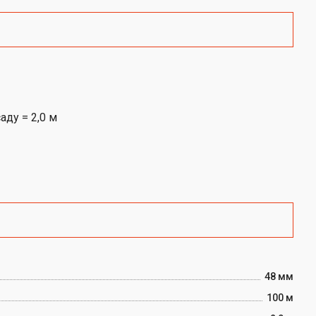
48 мм
100 м