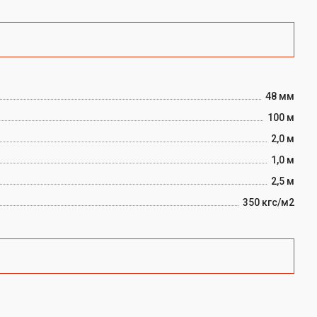
48 мм
100 м
2,0 м
1,0 м
2,5 м
350 кгс/м2