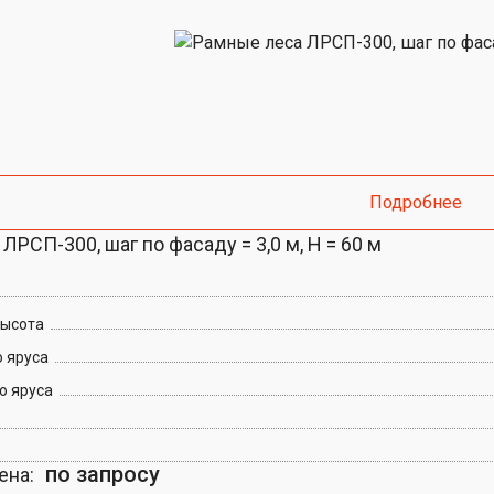
Подробнее
ЛРСП-300, шаг по фасаду = 3,0 м, H = 60 м
высота
 яруса
о яруса
по запросу
ена: