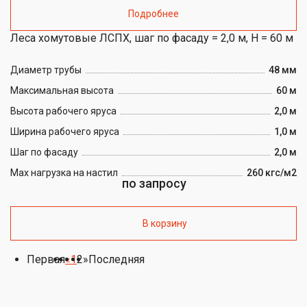
Подробнее
Леса хомутовые ЛСПХ, шаг по фасаду = 2,0 м, H = 60 м
Диаметр трубы
48 мм
Максимальная высота
60 м
Высота рабочего яруса
2,0 м
Ширина рабочего яруса
1,0 м
Шаг по фасаду
2,0 м
Max нагрузка на настил
260 кгс/м2
по запросу
В корзину
Первая
«
1
2
»
Последняя