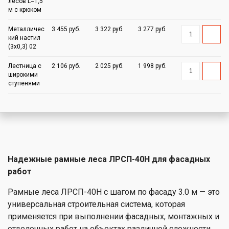
лесов L=1,5
м с крюком
Металличес
3 455 руб.
3 322 руб.
3 277 руб.
кий настил
(3х0,3) 02
Лестница с
2 106 руб.
2 025 руб.
1 998 руб.
широкими
ступенями
Надежные рамные леса ЛРСП-40Н для фасадных
работ
Рамные леса ЛРСП-40Н с шагом по фасаду 3.0 м — это
универсальная строительная система, которая
применяется при выполнении фасадных, монтажных и
отделочных работ на объектах различной сложности.