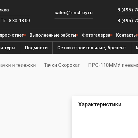
сква
8 (495) 
sales@rinstroy.ru
Пт.: 8.30-18.00
8 (495) 
прос-ответ
Выполненные работы
Фотогалерея
Контакты
и туры
Подмости
Сетки строительные, брезент
ачки и тележки
Тачки Скорокат
ПРО-110ММУ пневмо
 от
ля
е леса
ярный
ителя
ый
Характеристики:
од
й
е леса
й
ега"
ная
ый
ьфа"
Фишка»