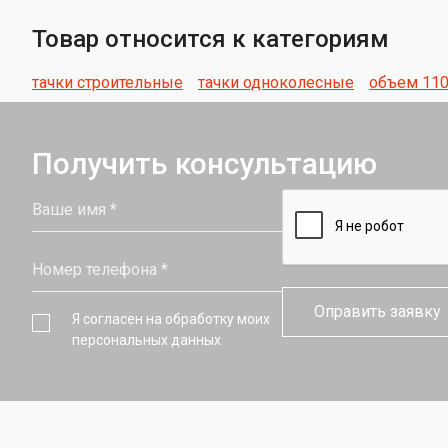
лестницы
опоры выше
Металличес
Товар относится к категориям
Лестницы на
поддоны
канатной тяг
тачки строительные
тачки одноколесные
объем 110
Получить консультацию
Я согласен на обработку моих
персональных данных