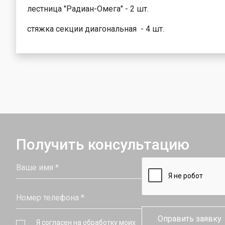
лестницы
опоры выше
лестница "Радиан-Омега" - 2 шт.
Металличес
Лестницы на
поддоны
канатной тяг
стяжка секции диагональная - 4 шт.
Получить консультацию
Я согласен на обработку моих