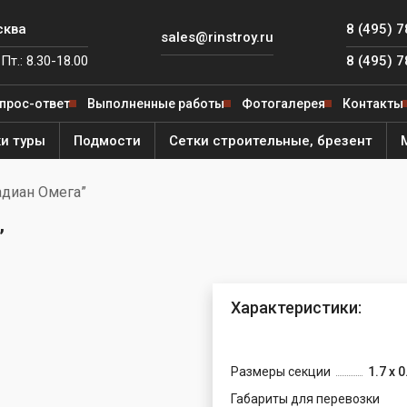
сква
8 (495) 
sales@rinstroy.ru
Пт.: 8.30-18.00
8 (495) 
прос-ответ
Выполненные работы
Фотогалерея
Контакты
и туры
Подмости
Сетки строительные, брезент
адиан Омега”
 от
ля
”
е леса
ярный
ителя
ый
Характеристики:
од
й
е леса
й
ега"
ная
ый
Размеры секции
1.7 х 0
ьфа"
Фишка»
Габариты для перевозки