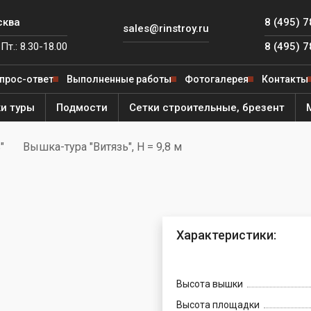
сква
8 (495) 
sales@rinstroy.ru
Пт.: 8.30-18.00
8 (495) 
прос-ответ
Выполненные работы
Фотогалерея
Контакты
и туры
Подмости
Сетки строительные, брезент
"
Вышка-тура "Витязь", H = 9,8 м
 от
ля
е леса
ярный
ителя
ый
Характеристики:
од
й
е леса
й
ега"
ная
ый
Высота вышки
ьфа"
Фишка»
Высота площадки