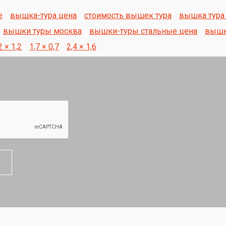
е
вышка-тура цена
стоимость вышек тура
вышка тура
вышки туры москва
вышки-туры стальные цена
вышк
2 × 1,2
1,7 × 0,7
2,4 × 1,6