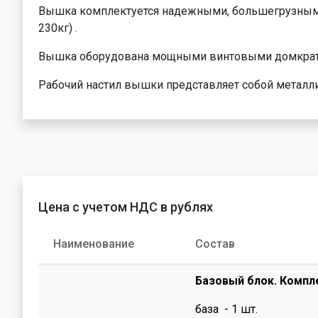
лестницы
опоры выше
Вышка комплектуется надежными, большегрузными
Металличес
Лестницы на
230кг) .
поддоны
канатной тяг
Вышка оборудована мощными винтовыми домкрат
Рабочий настил вышки представляет собой металли
Цена с учетом НДС в рублях
Наименование
Состав
Базовый блок. Компл
база - 1 шт.