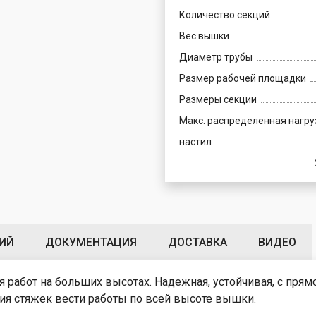
х
убки
ярный
Количество секций
ая
е
Вес вышки
ие
Диаметр трубы
лонн
Размер рабочей площадки
кат
ые
яжки
ен
Размеры секции
чки
ллажи,
Макс. распределенная нагру
тойки
й,
тий
настил
зовые
садов
т»
р
лицы
ые
е
етки
нные
кие
нтовые
етки,
е
ИЙ
ДОКУМЕНТАЦИЯ
ДОСТАВКА
ВИДЕО
нные
тницы.
 вышек-
кая
работ на больших высотах. Надежная, устойчивая, с прям
е
ское
ия стяжек вести работы по всей высоте вышки.
нные
ие
е