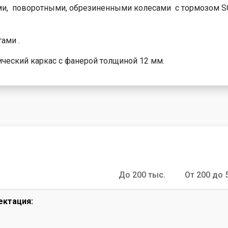
к-тур
, поворотными, обрезиненными колесами с тормозом SCd
кие
е
ами .
ческий каркас с фанерой толщиной 12 мм.
До 200 тыс.
От 200 до 
ектация: