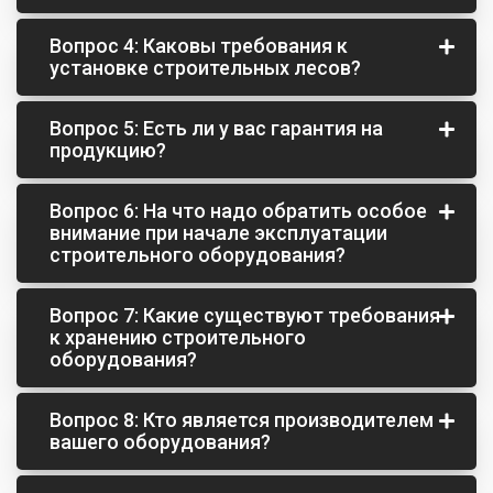
ЛРСП-250 – для работ на высоте до 20 метров.
Вопрос 4: Каковы требования к
ЛРСП-40Н – для работ на высоте до 40 метров.
установке строительных лесов?
ЛРСП-300 – сертифицированы для высотных
Самовывоз – вы можете забрать товар
работ до 60 метров.
самостоятельно с нашего склада.
Вопрос 5: Есть ли у вас гарантия на
продукцию?
( просьба внимательно ознакомится с
Леса строительные приставные «Профи» –
требованиями к транспорту в разделе
используются для высотных работ до 110
“доставка”)
Вопрос 6: На что надо обратить особое
метров.
внимание при начале эксплуатации
По договоренности с менеджером отдела
строительного оборудования?
продаж, возможен заказ автотранспорта для
доставки.
Вопрос 7: Какие существуют требования
к хранению строительного
Для клиентов в регионах доставка
оборудования?
осуществляется через транспортную компанию,
Механические повреждения — трещины,
которую заказывает сам покупатель.
Вопрос 8: Кто является производителем
деформация вмятины на деталях,
вашего оборудования?
некачественные сварные швы.
Коррозия — наличие ржавчины может привести