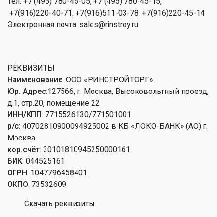
Тел: +7 (495) 780-45-05, +7 (495) 780-45-15,
+7(916)220-40-71, +7(916)511-03-78, +7(916)220-45-14
Электронная почта
: sales@rinstroy.ru
РЕКВИЗИТЫ
Наименование
:
ООО «РИНСТРОЙТОРГ»
Юр. Адрес
:
127566, г. Москва, Высоковольтный проезд,
д.1, стр.20, помещение 22
ИНН/КПП
:
7715526130/771501001
р/с
:
40702810900094925002 в КБ «ЛОКО-БАНК» (АО) г.
Москва
кор.счёт
:
30101810945250000161
БИК
:
044525161
ОГРН
:
1047796458401
ОКПО
:
73532609
Скачать реквизиты