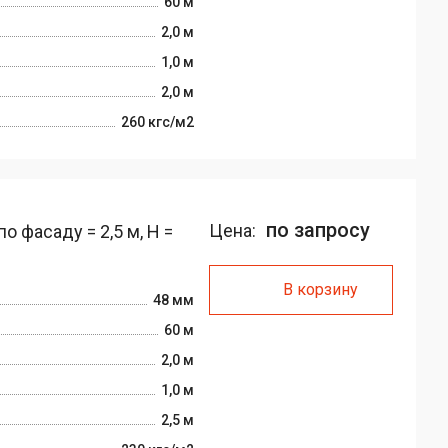
60 м
2,0 м
1,0 м
2,0 м
260 кгс/м2
по запросу
Цена:
 фасаду = 2,5 м, H =
В корзину
48 мм
60 м
2,0 м
1,0 м
2,5 м