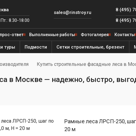
сква
8 (495) 
sales@rinstroy.ru
Пт.: 8.30-18.00
8 (495) 
прос-ответ
Выполненные работы
Фотогалерея
Контакты
и туры
Подмости
Сетки строительные, брезент
роизводителя
Купить строительные фасадные леса в Мо
 от
ля
са в Москве — надежно, быстро, выго
е леса
ярный
ителя
ый
од
й
е леса
й
ега"
ная
Рамные леса ЛРСП-250, шаг п
ый
ьфа"
20 м
Фишка»