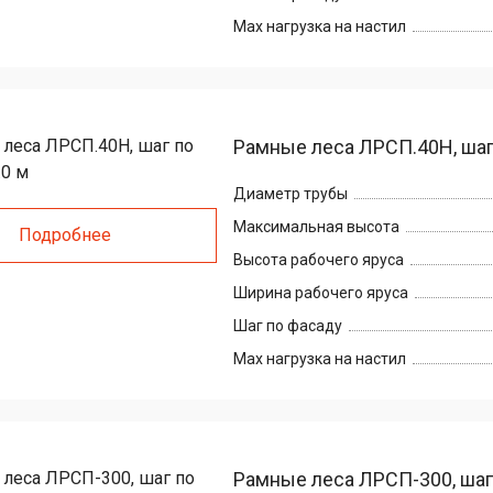
к-тур
кие
Max нагрузка на настил
е
Рамные леса ЛРСП.40H, шаг 
Диаметр трубы
Максимальная высота
Подробнее
Высота рабочего яруса
Ширина рабочего яруса
Шаг по фасаду
Max нагрузка на настил
Рамные леса ЛРСП-300, шаг п