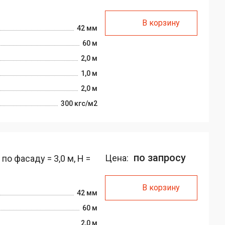
В корзину
42 мм
60 м
2,0 м
1,0 м
2,0 м
300 кгс/м2
по запросу
Цена:
о фасаду = 3,0 м, H =
В корзину
42 мм
60 м
2,0 м