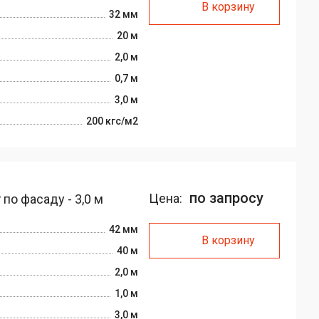
В корзину
32 мм
20 м
2,0 м
0,7 м
3,0 м
200 кгс/м2
по запросу
Цена:
по фасаду - 3,0 м
42 мм
В корзину
40 м
2,0 м
1,0 м
3,0 м