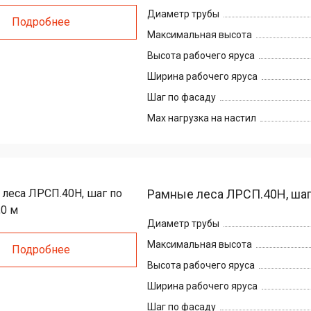
х
убки
ярный
Диаметр трубы
Подробнее
ая
е
Максимальная высота
ие
Высота рабочего яруса
лонн
Ширина рабочего яруса
кат
ые
яжки
ен
Шаг по фасаду
чки
Max нагрузка на настил
ллажи,
тойки
й,
тий
зовые
садов
т»
р
лицы
ые
е
етки
Рамные леса ЛРСП.40Н, шаг 
нные
кие
нтовые
етки,
Диаметр трубы
е
Максимальная высота
нные
тницы.
Подробнее
 вышек-
Высота рабочего яруса
кая
е
Ширина рабочего яруса
ское
нные
ие
е
Шаг по фасаду