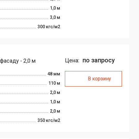
1,0 м
3,0 м
300 кгс/м2
по запросу
Цена:
фасаду - 2,0 м
48 мм
В корзину
110 м
2,0 м
1,0 м
2,0 м
350 кгс/м2