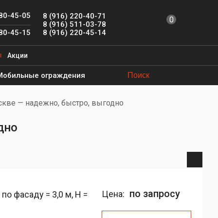
780-45-05
8 (916) 220-40-71
0
8 (916) 511-03-78
8 (916) 220-45-14
780-45-15
Акции
Мобильные ограждения
скве — надежно, быстро, выгодно
дно
по запросу
Цена:
о фасаду = 3,0 м, H =