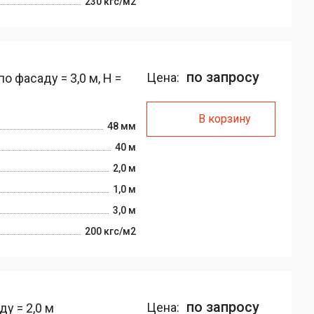
230 кгс/м2
по запросу
Цена:
 фасаду = 3,0 м, H =
В корзину
48 мм
40 м
2,0 м
1,0 м
3,0 м
200 кгс/м2
по запросу
Цена:
у = 2,0 м